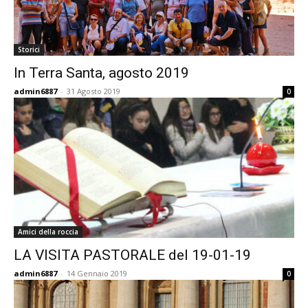
Storici
In Terra Santa, agosto 2019
admin6887
-
31 Agosto 2019
0
Amici della roccia
LA VISITA PASTORALE del 19-01-19
admin6887
-
14 Gennaio 2019
0