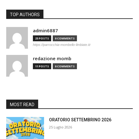
TOP AUTHORS
admin6887
25 POSTS
0 COMMENTS
https://parrocchia-mombello-limbiate.it/
redazione momb
11 POSTS
0 COMMENTS
MOST READ
ORATORIO SETTEMBRINO 2026
25 Luglio 2026