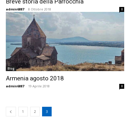
Breve storia della Parrocchia
admin6887
-
8 Ottobre 2018
0
Blog
Armenia agosto 2018
admin6887
-
19 Aprile 2018
0
1
2
3